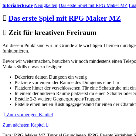
tutorialecke.de
Neuigkeiten
Das erste Spiel mit RPG Maker MZ
Lua
Das erste Spiel mit RPG Maker MZ
Zeit für kreativen Freiraum
An diesem Punkt sind wir im Grunde alle wichtigen Themen durchgega
funktionieren.
Bevor wir weitermachen, brauchen wir noch mindestens einen Telepor
Maker-Skills etwas zu festigen:
Dekoriere deinen Dungeon ein wenig
Platziere vor einem der Räume des Dungeons eine Tür
Platziere hinter der verschlossenen Tür eine Schatztruhe mit ei
In einem der anderen Räume platzierst du einen Schalter oder 
Erstelle 2-3 weitere Gegnergruppen/Truppen
Erstelle einen neuen Rüstungsgegenstand für einen der Charak
Zum vorherigen Kapitel
Zum nächsten Kapitel
Tags:
RPG Maker MZ
Tutorial
Grundlagen
JRPG
Events
Variablen
S