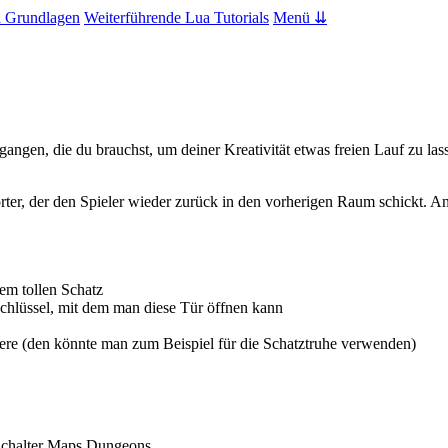
 Grundlagen
Weiterführende Lua Tutorials
Menü ⇊
ngen, die du brauchst, um deiner Kreativität etwas freien Lauf zu la
ter, der den Spieler wieder zurück in den vorherigen Raum schickt. A
nem tollen Schatz
Schlüssel, mit dem man diese Tür öffnen kann
tere (den könnte man zum Beispiel für die Schatztruhe verwenden)
chalter
Maps
Dungeons