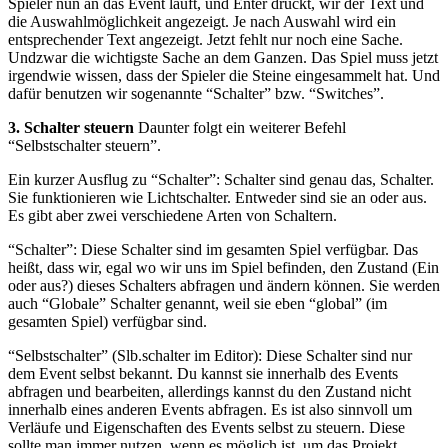
Spieler nun an das Event läuft, und Enter drückt, wir der Text und
die Auswahlmöglichkeit angezeigt. Je nach Auswahl wird ein
entsprechender Text angezeigt. Jetzt fehlt nur noch eine Sache.
Undzwar die wichtigste Sache an dem Ganzen. Das Spiel muss jetzt
irgendwie wissen, dass der Spieler die Steine eingesammelt hat. Und
dafür benutzen wir sogenannte “Schalter” bzw. “Switches”.
3. Schalter steuern
Daunter folgt ein weiterer Befehl
“Selbstschalter steuern”.
Ein kurzer Ausflug zu “Schalter”: Schalter sind genau das, Schalter.
Sie funktionieren wie Lichtschalter. Entweder sind sie an oder aus.
Es gibt aber zwei verschiedene Arten von Schaltern.
“Schalter”: Diese Schalter sind im gesamten Spiel verfügbar. Das
heißt, dass wir, egal wo wir uns im Spiel befinden, den Zustand (Ein
oder aus?) dieses Schalters abfragen und ändern können. Sie werden
auch “Globale” Schalter genannt, weil sie eben “global” (im
gesamten Spiel) verfügbar sind.
“Selbstschalter” (Slb.schalter im Editor): Diese Schalter sind nur
dem Event selbst bekannt. Du kannst sie innerhalb des Events
abfragen und bearbeiten, allerdings kannst du den Zustand nicht
innerhalb eines anderen Events abfragen. Es ist also sinnvoll um
Verläufe und Eigenschaften des Events selbst zu steuern. Diese
sollte man immer nutzen, wenn es möglich ist, um das Projekt