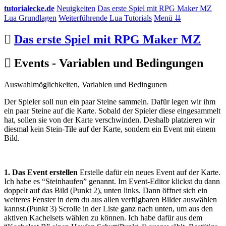
tutorialecke.de
Neuigkeiten
Das erste Spiel mit RPG Maker MZ
Lua Grundlagen
Weiterführende Lua Tutorials
Menü ⇊
Das erste Spiel mit RPG Maker MZ
Events - Variablen und Bedingungen
Auswahlmöglichkeiten, Variablen und Bedingunen
Der Spieler soll nun ein paar Steine sammeln. Dafür legen wir ihm
ein paar Steine auf die Karte. Sobald der Spieler diese eingesammelt
hat, sollen sie von der Karte verschwinden. Deshalb platzieren wir
diesmal kein Stein-Tile auf der Karte, sondern ein Event mit einem
Bild.
1. Das Event erstellen
Erstelle dafür ein neues Event auf der Karte.
Ich habe es “Steinhaufen” genannt. Im Event-Editor klickst du dann
doppelt auf das Bild (Punkt 2), unten links. Dann öffnet sich ein
weiteres Fenster in dem du aus allen verfügbaren Bilder auswählen
kannst.(Punkt 3) Scrolle in der Liste ganz nach unten, um aus den
aktiven Kachelsets wählen zu können. Ich habe dafür aus dem