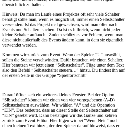
übersichtlich zu halten.
Hinweis: Da man im Laufe eines Projektes oft sehr viele Schalter
benötigt sollte man, wenn es möglich ist, immer einen Selbstschalter
verwenden. Ist das Projekt mal gewachsen, wird man öfter nach
Events und Schaltern suchen. Da ist es hilfreich, wenn nicht jeder
kleine Schalter auftaucht. Zudem schützt es vor Fehlern, wenn man
diese nicht außerhalb des Events ändern kann, in dem sie eigentlich
verwendet werden.
Kommen wir zurück zum Event. Wenn der Spieler “Ja” auswählt,
sollen die Steine verschwinden. Dafür brauchen wir einen Schalter.
Hier benutzen wir jetzt einen “Selbstschalter”. Füge unter dem Text
also den Befehl “Selbstschalter steuern…” hinzu. Du findest ihn auf
der ersten Seite in der Gruppe “Spielfortschritt”.
Darauf öffnet sich ein weiteres kleines Fenster. Bei der Option
“Slb.schalter” können wir einen von vier vorgegebenen (A-D)
Selbstschaltern auswählen. Wir wählen “A” und die Operation
“EIN”. Das bedeutet, dass an dieser Stelle der Selbstschalter auf
“EIN” gesetzt wird. Dann bestätigen wir das Ganze und kehren
zurück zum Event-Editor. Hier fügen wir bei “Wenn Nein” noch
einen kleinen Text hinzu, der den Spieler darauf hinweist, dass er