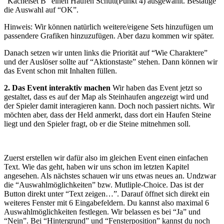
“Kachelset B” einen Haufen Schutt(Punkt 4) ausgewählt. Bestätige
die Auswahl auf “OK”.
Hinweis: Wir können natürlich weitere/eigene Sets hinzufügen um
passendere Grafiken hinzuzufügen. Aber dazu kommen wir später.
Danach setzen wir unten links die Priorität auf “Wie Charaktere”
und der Auslöser sollte auf “Aktionstaste” stehen. Dann können wir
das Event schon mit Inhalten füllen.
2. Das Event interaktiv machen
Wir haben das Event jetzt so
gestaltet, dass es auf der Map als Steinhaufen angezeigt wird und
der Spieler damit interagieren kann. Doch noch passiert nichts. Wir
möchten aber, dass der Held anmerkt, dass dort ein Haufen Steine
liegt und den Spieler fragt, ob er die Steine mitnehmen soll.
Zuerst erstellen wir dafür also im gleichen Event einen einfachen
Text. Wie das geht, haben wir uns schon im letzten Kapitel
angesehen. Als nächstes schauen wir uns etwas neues an. Undzwar
die “Auswahlmöglichkeiten” bzw. Mutliple-Choice. Das ist der
Button direkt unter “Text zeigen…”. Darauf öffnet sich direkt ein
weiteres Fenster mit 6 Eingabefeldern. Du kannst also maximal 6
Auswahlmöglichkeiten festlegen. Wir belassen es bei “Ja” und
“Nein”. Bei “Hintergrund” und “Fensterposition” kannst du noch