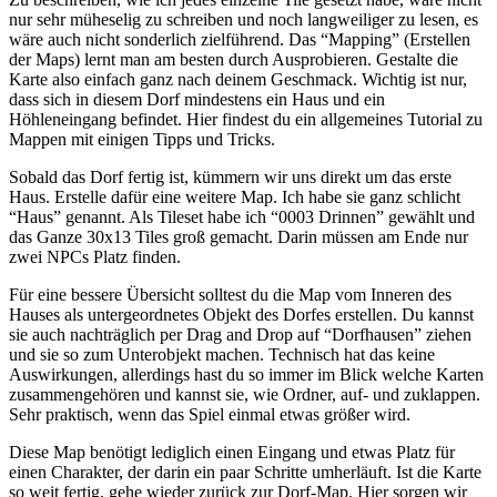
nur sehr müheselig zu schreiben und noch langweiliger zu lesen, es
wäre auch nicht sonderlich zielführend. Das “Mapping” (Erstellen
der Maps) lernt man am besten durch Ausprobieren. Gestalte die
Karte also einfach ganz nach deinem Geschmack. Wichtig ist nur,
dass sich in diesem Dorf mindestens ein Haus und ein
Höhleneingang befindet. Hier findest du ein allgemeines Tutorial zu
Mappen mit einigen Tipps und Tricks.
Sobald das Dorf fertig ist, kümmern wir uns direkt um das erste
Haus. Erstelle dafür eine weitere Map. Ich habe sie ganz schlicht
“Haus” genannt. Als Tileset habe ich “0003 Drinnen” gewählt und
das Ganze 30x13 Tiles groß gemacht. Darin müssen am Ende nur
zwei NPCs Platz finden.
Für eine bessere Übersicht solltest du die Map vom Inneren des
Hauses als untergeordnetes Objekt des Dorfes erstellen. Du kannst
sie auch nachträglich per Drag and Drop auf “Dorfhausen” ziehen
und sie so zum Unterobjekt machen. Technisch hat das keine
Auswirkungen, allerdings hast du so immer im Blick welche Karten
zusammengehören und kannst sie, wie Ordner, auf- und zuklappen.
Sehr praktisch, wenn das Spiel einmal etwas größer wird.
Diese Map benötigt lediglich einen Eingang und etwas Platz für
einen Charakter, der darin ein paar Schritte umherläuft. Ist die Karte
so weit fertig, gehe wieder zurück zur Dorf-Map. Hier sorgen wir