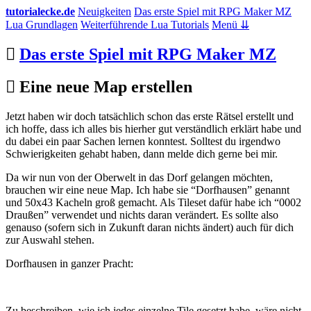
tutorialecke.de
Neuigkeiten
Das erste Spiel mit RPG Maker MZ
Lua Grundlagen
Weiterführende Lua Tutorials
Menü ⇊
Das erste Spiel mit RPG Maker MZ
Eine neue Map erstellen
Jetzt haben wir doch tatsächlich schon das erste Rätsel erstellt und
ich hoffe, dass ich alles bis hierher gut verständlich erklärt habe und
du dabei ein paar Sachen lernen konntest. Solltest du irgendwo
Schwierigkeiten gehabt haben, dann melde dich gerne bei mir.
Da wir nun von der Oberwelt in das Dorf gelangen möchten,
brauchen wir eine neue Map. Ich habe sie “Dorfhausen” genannt
und 50x43 Kacheln groß gemacht. Als Tileset dafür habe ich “0002
Draußen” verwendet und nichts daran verändert. Es sollte also
genauso (sofern sich in Zukunft daran nichts ändert) auch für dich
zur Auswahl stehen.
Dorfhausen in ganzer Pracht:
Zu beschreiben, wie ich jedes einzelne Tile gesetzt habe, wäre nicht